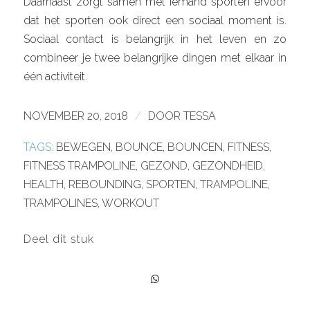
Daarnaast zorgt samen met iemand sporten ervoor
dat het sporten ook direct een sociaal moment is.
Sociaal contact is belangrijk in het leven en zo
combineer je twee belangrijke dingen met elkaar in
één activiteit.
NOVEMBER 20, 2018
/
DOOR
TESSA
TAGS:
BEWEGEN
,
BOUNCE
,
BOUNCEN
,
FITNESS
,
FITNESS TRAMPOLINE
,
GEZOND
,
GEZONDHEID
,
HEALTH
,
REBOUNDING
,
SPORTEN
,
TRAMPOLINE
,
TRAMPOLINES
,
WORKOUT
Deel dit stuk