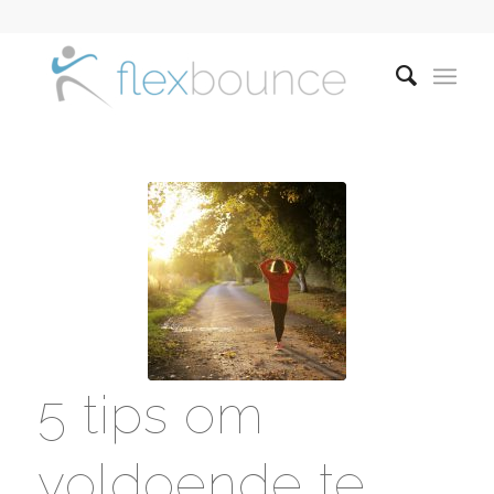
5 tips om
voldoende te