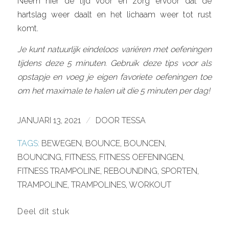
Neem hier de tijd voor en zorg ervoor dat de
hartslag weer daalt en het lichaam weer tot rust
komt.
Je kunt natuurlijk eindeloos variëren met oefeningen
tijdens deze 5 minuten. Gebruik deze tips voor als
opstapje en voeg je eigen favoriete oefeningen toe
om het maximale te halen uit die 5 minuten per dag!
JANUARI 13, 2021
/
DOOR
TESSA
TAGS:
BEWEGEN
,
BOUNCE
,
BOUNCEN
,
BOUNCING
,
FITNESS
,
FITNESS OEFENINGEN
,
FITNESS TRAMPOLINE
,
REBOUNDING
,
SPORTEN
,
TRAMPOLINE
,
TRAMPOLINES
,
WORKOUT
Deel dit stuk