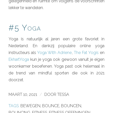
gelegenheid en ruimte om volgens de voorschriften
lekker te wandelen.
#5 Yoga
Yoga is natuurlijk al jaren een grote favoriet in
Nederland. En dankzij populaire online yoga
instructeurs als
Yoga With Adriene
,
The Fat Yogis
en
EkhartYoga
kun je yoga ook gewoon vanuit je eigen
woonkamer beoefenen. Yoga past ook helemaal in
de trend van mindful sporten die ook in 2021
doorzet.
MAART 10, 2021
/
DOOR
TESSA
TAGS:
BEWEGEN
,
BOUNCE
,
BOUNCEN
,
BOUNCING
,
FITNESS
,
FITNESS OEFENINGEN
,