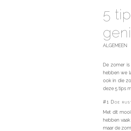
5 ti
gen
ALGEMEEN
De zomer is 
hebben we la
ook in die z
deze 5 tips 
#1 Doe rus
Met dit mooi
hebben vaak 
maar de zome