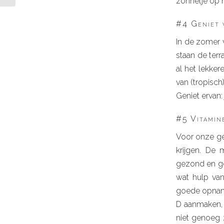
zonnetje op 
#4 Geniet 
In de zomer v
staan de terr
al het lekkere
van (tropisch
Geniet ervan: 
#5 Vitamin
Voor onze ge
krijgen. De 
gezond en ge
wat hulp van
goede opname
D aanmaken, 
niet genoeg 