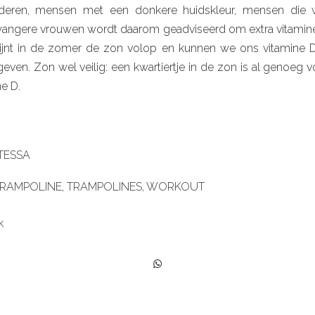
uderen, mensen met een donkere huidskleur, mensen die w
ngere vrouwen wordt daarom geadviseerd om extra vitamine
ijnt in de zomer de zon volop en kunnen we ons vitamine 
geven. Zon wel veilig: een kwartiertje in de zon is al genoeg v
e D.
TESSA
RAMPOLINE
,
TRAMPOLINES
,
WORKOUT
k