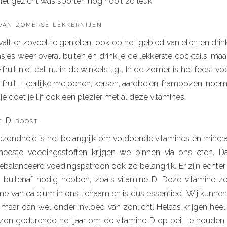
het gezicht was sporten nog nooit zo leuk!
van zomerse lekkernijen
alt er zoveel te genieten, ook op het gebied van eten en drink
asjes weer overal buiten en drink je de lekkerste cocktails, ma
 fruit niet dat nu in de winkels ligt. In de zomer is het feest v
) fruit. Heerlijke meloenen, kersen, aardbeien, frambozen, noe
je doet je lijf ook een plezier met al deze vitamines.
e D boost
zondheid is het belangrijk om voldoende vitamines en minera
meeste voedingsstoffen krijgen we binnen via ons eten. D
balanceerd voedingspatroon ook zo belangrijk. Er zijn echter 
 buitenaf nodig hebben, zoals vitamine D. Deze vitamine z
 van calcium in ons lichaam en is dus essentieel. Wij kunnen 
maar dan wel onder invloed van zonlicht. Helaas krijgen hee
zon gedurende het jaar om de vitamine D op peil te houden.