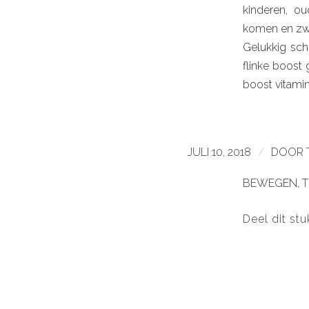
kinderen, o
komen en zwa
Gelukkig sch
flinke boost 
boost vitamin
JULI 10, 2018
/
DOOR
BEWEGEN
,
T
Deel dit stu