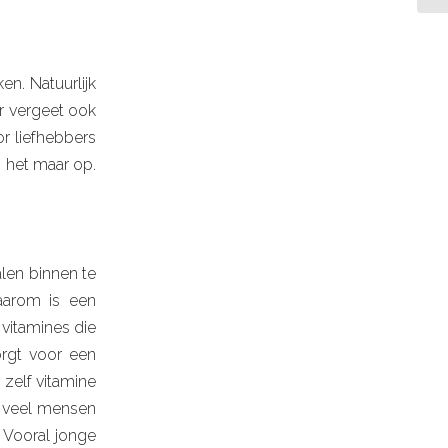
en. Natuurlijk
ar vergeet ook
oor liefhebbers
m het maar op.
len binnen te
aarom is een
vitamines die
orgt voor een
zelf vitamine
l veel mensen
 Vooral jonge