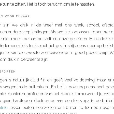
tuin te zitten. Het is toch te warm om je te haasten.
jd voor elkaar
ar zijn we druk in de weer met ons werk, school, afsprak
en andere verplichtingen. Als we niet oppassen lopen we on
niet meer toe aan onszelf en onze geliefden. Maak deze z
Onderneem iets leuks met het gezin, strijk eens neer op het 
 geniet van die zwoele zomeravonden in goed gezelschap. 
 om druk in de weer te zijn.
sporten
n is natuurlijk altijd fijn en geeft veel voldoening, maar er g
bewegen in de buitenlucht. En het is ook nog eens heel gez
lerlei manieren profiteren van het mooie zomerweer tijdens he
k gaan hardlopen, deelnemen aan een les yoga in de buiten
line
lekker buiten neerzetten om buiten te trampolinespri