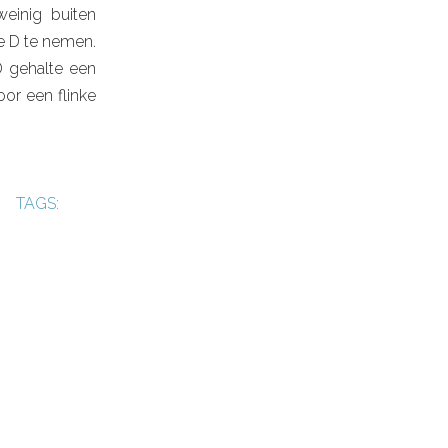
einig buiten
 D te nemen.
D gehalte een
oor een flinke
TAGS: