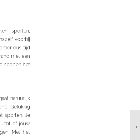
en, sporten,
szelf voorbij
omer dus tijd
strand met een
We hebben het
aat natuurlijk
ond! Gelukkig
t sporten. Je
lucht of jouw
ngen. Met het