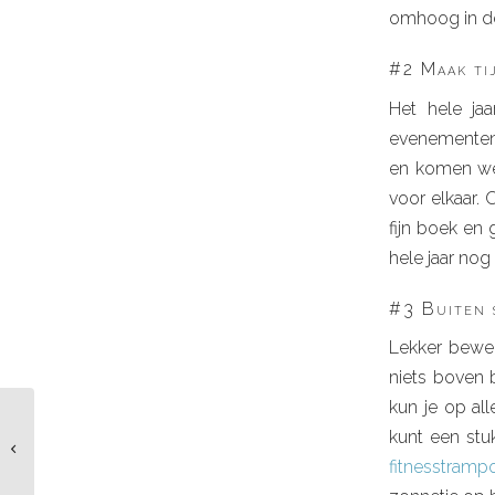
omhoog in de 
#2 Maak ti
Het hele ja
evenementen 
en komen we 
voor elkaar. 
fijn boek en
hele jaar nog
#3 Buiten 
Lekker bewege
niets boven 
kun je op al
Aftermovie healthy
kunt een stu
lifestyle event
fitnesstrampo