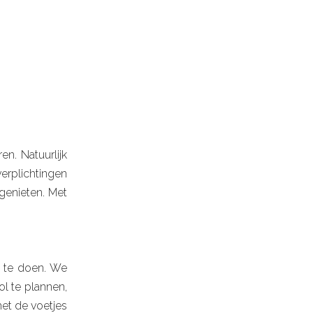
n. Natuurlijk
erplichtingen
genieten. Met
n te doen. We
l te plannen,
et de voetjes