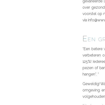
gevarieerde 
over gezonde
voorstel op 
via info@www
Een gr
“Een betere 
verbeteren om
125%! Iederee
pezen of ban
hangen”. “
Geweldig! Wa
omgeving en
volgehouden 