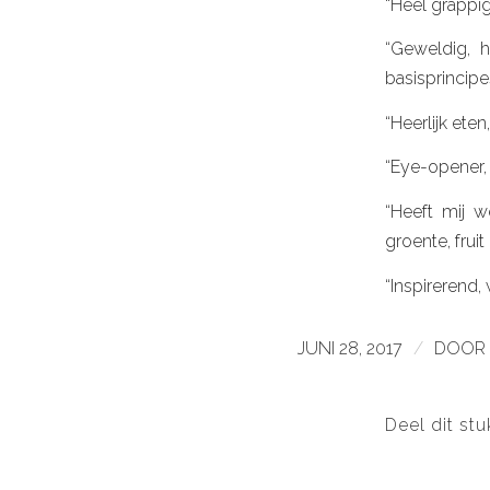
“Heel grappig
“Geweldig, h
basisprincipes
“Heerlijk ete
“Eye-opener,
“Heeft mij 
groente, frui
“Inspirerend,
JUNI 28, 2017
/
DOOR
Deel dit stu