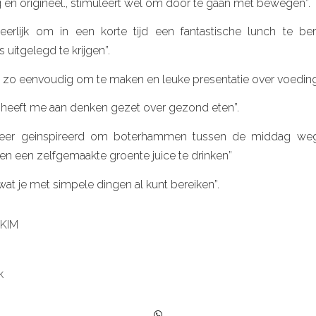
 en origineel., stimuleert wel om door te gaan met bewegen”.
eerlijk om in een korte tijd een fantastische lunch te b
 uitgelegd te krijgen”.
n, zo eenvoudig om te maken en leuke presentatie over voeding
 heeft me aan denken gezet over gezond eten”.
weer geinspireerd om boterhammen tussen de middag weg
t en een zelfgemaakte groente juice te drinken”
 wat je met simpele dingen al kunt bereiken”.
KIM
k