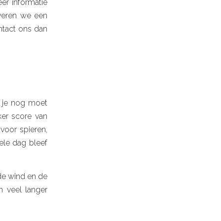
er informatie
veren we een
ntact ons dan
t je nog moet
cker score van
 voor spieren,
ele dag bleef
de wind en de
 veel langer