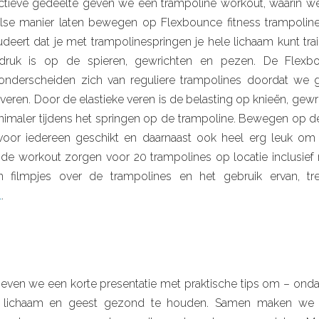
actieve gedeelte geven we een trampoline workout, waarin 
lse manier laten bewegen op Flexbounce fitness trampolin
deert dat je met trampolinespringen je hele lichaam kunt train
druk is op de spieren, gewrichten en pezen. De Flexbo
onderscheiden zich van reguliere trampolines doordat we 
 veren. Door de elastieke veren is de belasting op knieën, gewr
imaler tijdens het springen op de trampoline. Bewegen op 
voor iedereen geschikt en daarnaast ook heel erg leuk om
de workout zorgen voor 20 trampolines op locatie inclusief
en filmpjes over de trampolines en het gebruik ervan, tr
l
.
even we een korte presentatie met praktische tips om – onda
lichaam en geest gezond te houden. Samen maken we e