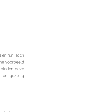
d en fun. Toch
eme voorbeeld
e bieden deze
 én gezellig