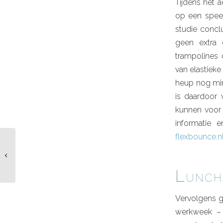
Tijdens het 
op een spee
studie conclu
geen extra 
trampolines 
van elastieke
heup nog min
is daardoor 
kunnen voor 
informatie 
flexbounce.n
Ouderen bewegen
te weinig
Lunch
Vervolgens g
werkweek – 