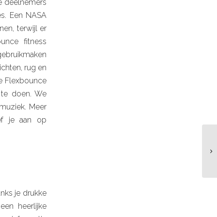
we deelnemers
es. Een NASA
en, terwijl er
unce fitness
gebruikmaken
ichten, rug en
de Flexbounce
 te doen. We
 muziek. Meer
ef je aan op
nks je drukke
en heerlijke