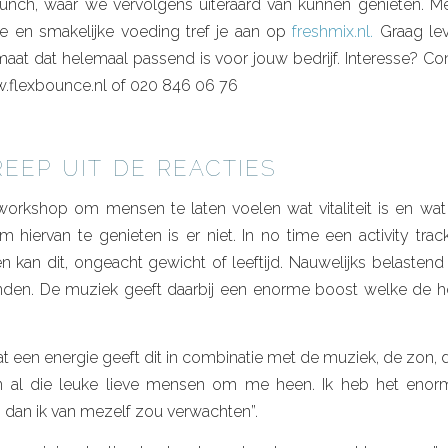
lunch, waar we vervolgens uiteraard van kunnen genieten. Me
 en smakelijke voeding tref je aan op
freshmix.nl.
Graag le
maat dat helemaal passend is voor jouw bedrijf. Interesse? Co
.flexbounce.nl of 020 846 06 76
eep uit de reacties
workshop om mensen te laten voelen wat vitaliteit is en wa
 hiervan te genieten is er niet. In no time een activity tra
n kan dit, ongeacht gewicht of leeftijd. Nauwelijks belastend
den. De muziek geeft daarbij een enorme boost welke de h
t een energie geeft dit in combinatie met de muziek, de zon, 
 al die leuke lieve mensen om me heen. Ik heb het enorm
dan ik van mezelf zou verwachten”.