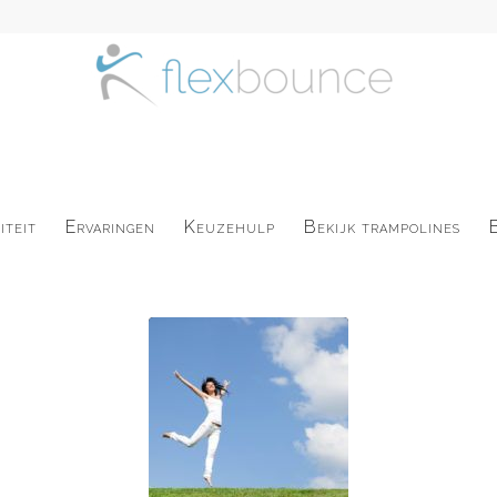
iteit
Ervaringen
Keuzehulp
Bekijk trampolines