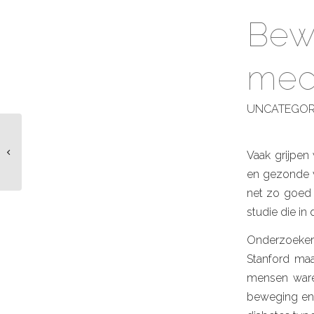
Bew
medi
UNCATEGOR
Slechts 40 procent
werkgevers doet
Vaak grijpen
echt iets aan
en gezonde 
gezondheid
net zo goed k
personeel
studie die in
Onderzoekers
Stanford ma
mensen waren
beweging en 