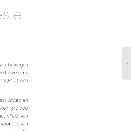
este
t van bewegen
elfs weleens
blijkt uit een
an Harvard en
eken 340.000
et effect van
 voorfase van